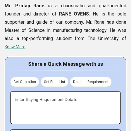
Mr. Pratap Rane
is a charismatic and goal-oriented
founder and director of
RANE OVENS
. He is the sole
supporter and guide of our company. Mr. Rane has done
Master of Science in manufacturing technology. He was
also a top-performing student from The University of
Massachusetts, USA. It lays a solid technical foundation to
Know More
our company.
Our director, managers and skilled workers have techno-
Share a Quick Message with us
commercial ability, rich experience, and loyalty with the
company. They all are attentive and sensitive to the market
Get Quotation
Get Price List
Discuss Requirement
demands and fully cooperate during different operations.
From designing to product dispatch and installation,
Enter Buying Requirement Details
everything is handled by our experts. Since 1991, our
company has installed many ovens through the world.
Business Facts: